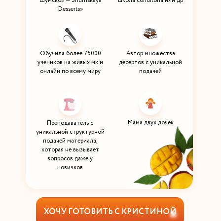
Шумской — Shumskaya
школа conditoria или др
Desserts»
Обучила более 75000
Автор множества
учеников на живых мк и
десертов с уникальной
онлайн по всему миру
подачей
Мама двух дочек
Преподаватель с
уникальной структурной
подачей материала,
которая не вызывает
вопросов даже у
новичков
ХОЧУ ГОТОВИТЬ С КРИСТИНОЙ