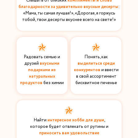
Слышать от близких
комплименты и слова
благодарности за удивительно вкусные десерты
:
«Мама, ты самая лучшая!», «Дорогая, я горжусь
тобой, твои десерты вкуснее всего на свете!»
Радовать семью и
Понять, как
друзей
вкусными
выделиться среди
подарками из
конкурентов
и ввести
натуральных
в свой ассортимент
продуктов
без химии
бисквитное печенье
Найти
интересное хобби для души
,
которое будет отвлекать от рутины и
приносить вам удовольствие