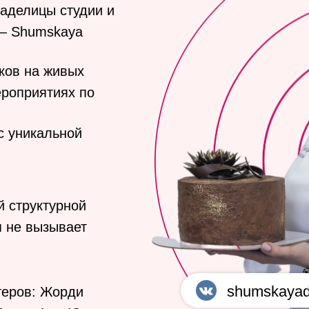
аделицы студии и
— Shumskaya
ков на живых
ероприятиях по
с уникальной
й структурной
я не вызывает
shumskayad
теров: Жорди