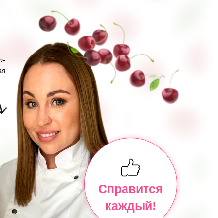
р-
ая
Справится
каждый!