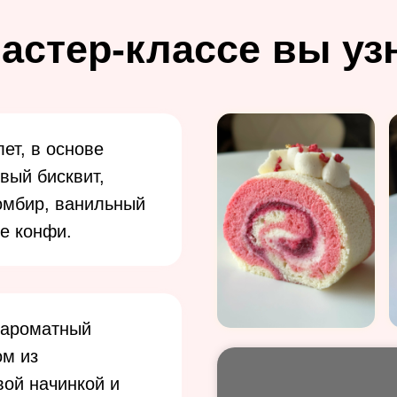
астер-классе вы уз
ет, в основе
вый бисквит,
омбир, ванильный
е конфи.
 ароматный
ом из
вой начинкой и