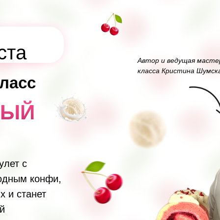
ста
Автор и ведущая масте
класса Кристина Шумск
ласс
ВЫЙ
улет с
одным конфи,
х и станет
й