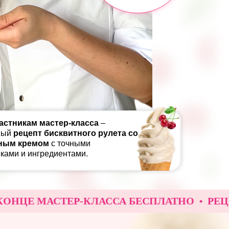
астникам мастер-класса
–
вый
рецепт бисквитного рулета со
ным кремом
с точными
ками и ингредиентами.
ЦЕ МАСТЕР-КЛАССА БЕСПЛАТНО
РЕЦЕПТ 