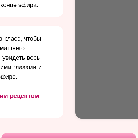
 конце эфира.
-класс, чтобы
омашнего
 увидеть весь
оими глазами и
эфире.
тим рецептом