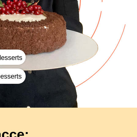
esserts
esserts
ассе: