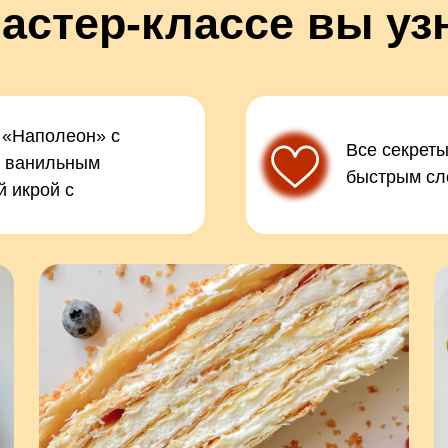
астер-классе вы уз
й «Наполеон» с
Все секреты
м ванильным
быстрым сл
 икрой с