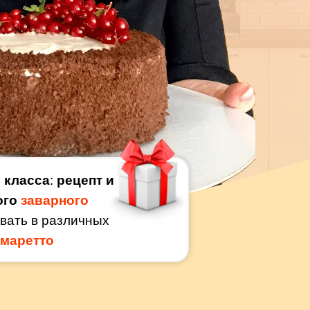
 класса
:
рецепт и
ого
заварного
вать в различных
амаретто