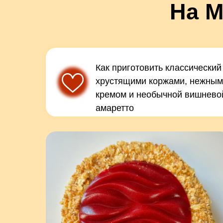
На М
Как приготовить классически
хрустящими коржами, нежны
кремом и необычной вишневой
амаретто