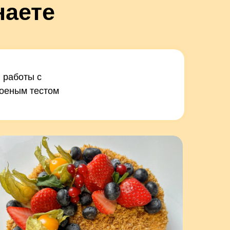
наете
 работы с
оеным тестом