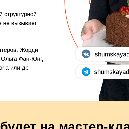
й структурной
я не вызывает
итеров: Жорди
shumskayad
 Ольга Фан-Юнг,
oria или др
shumskayad
 будет на мастер-кл