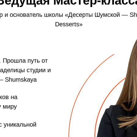
Ведущая Мастер-класс
р и основатель школы «Десерты Шумской — S
Desserts»
. Прошла путь от
аделицы студии и
— Shumskaya
ков на
у миру
с уникальной