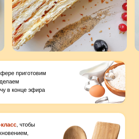
сфере приготовим
сделаем
чу в конце эфира
-класс
, чтобы
хновением,