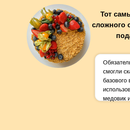
Тот сам
сложного 
под
Обязатель
смогли ск
базового 
использов
медовик и