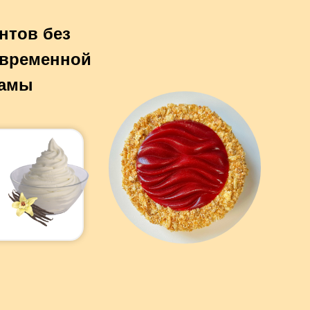
нтов без
овременной
мамы