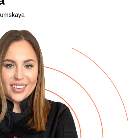
а
humskaya