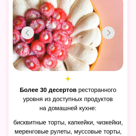
12 авторских бисквитных
тортов + 12 кремовых декоров
От классики «Супер Шоколадный»
и «Сочная ягода» до необычных
«Малиновый Макфлури» и «Мак-
изюм-грецкий орех»
Узнать больше
Звездный
кондитер