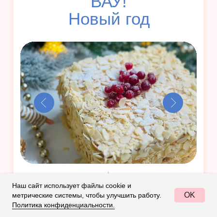
к празднику
Быстрое приготовление
Шикарная ВАУ-подача
Ингредиенты из обычного магазина
Подробные рецепты даже
для новичков
Наш сайт использует файлы cookie и
14 несладких блюд: необычные
OK
метрические системы, чтобы улучшить работу.
закуски + салаты
Политика конфиденциальности.
9 десертов: печенье, пирожные,