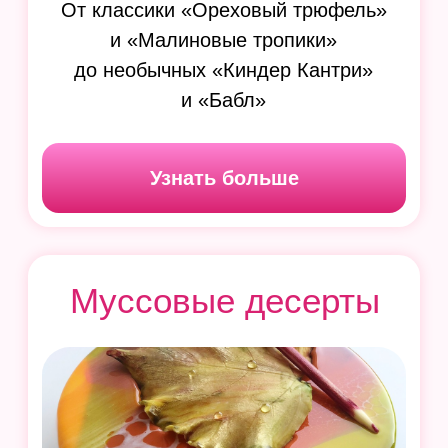
ВАУ!
Пирожные
11 вкуснейших бисквитных
тортов
с низкой себестоимостью
из доступных продуктов, которые
легко трансформируются