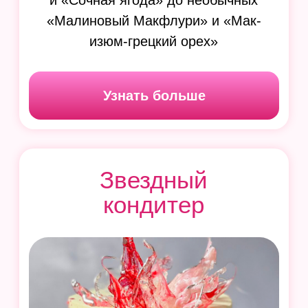
Узнать больше
Муссовые
бенто-торты
12 вкусов авторских муссовых бенто-
тортов