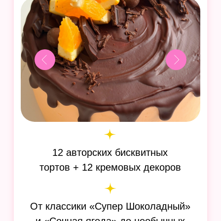
Бенто-торты
10 вкусов
самого популярного
десерта и
6 основных техник
декора
для освоения без навыков
рисования
Удивляйте близких и клиентов
на любой праздник и без повода!