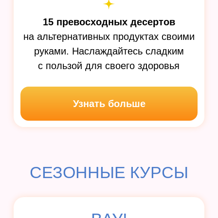
Этот сборник — ваша палочка-
выручалочка, когда хочется
летних, легких и проверенных
десертов!
20 простых десертов на лето:
тирамису, мороженое, трайфлы,
чизкейки, десерты в стакане и др.
Узнать больше
23 рецепта