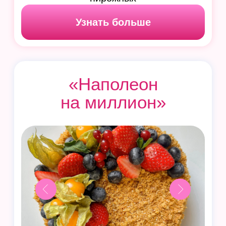
+11 видов теста
+19 начинок
Узнать больше
ВАУ!
Чизкейки