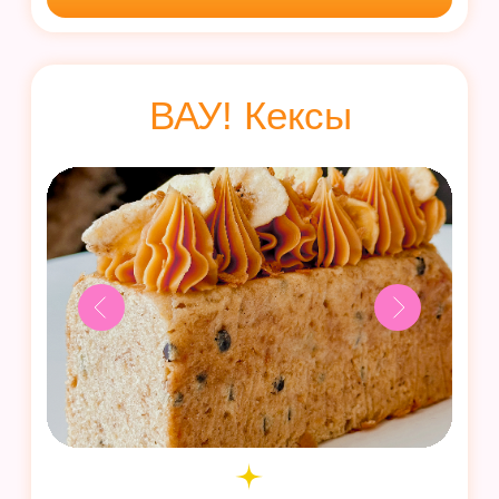
Разнообразные начинки и простое
приготовление!
13 сладких пирогов: тертый пирог
с вишней, насыпной пирог
со смородиной, творожная галета,
сливовый тарт и др
7 несладких пирогов: пиде
с фаршем и зеленью, киш
с шампиньонами, тыквенный тарт
и др
Узнать больше
20 рецептов
дрожжевой выпечки