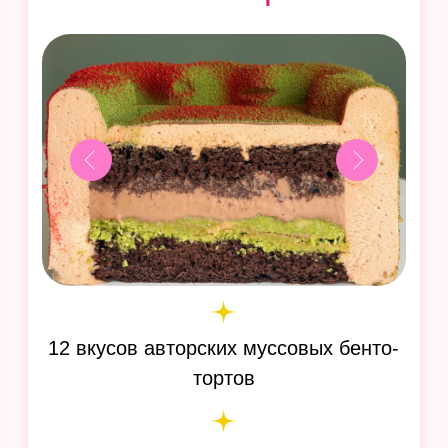
13 креативных рулетов-
трансформеров
с эффектными
и вариантивными подачами и
лучшими вкусовыми сочетаниями:
малиновый трюфель, карамельное
печенье, кокос-миндаль, облепиха-
апельсин, малина-фисташка,
тирамису, роше и другие
Узнать больше