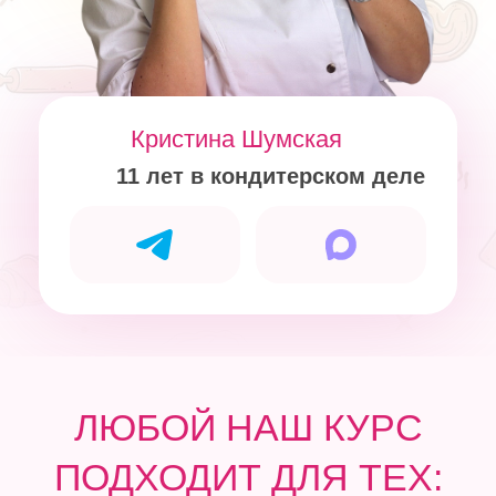
ЛЮБОЙ НАШ КУРС
ПОДХОДИТ ДЛЯ ТЕХ:
01
02
КТО ХОЧЕТ
КТО ХОЧЕТ
ГОТОВИТЬ
ЗАРАБАТЫВАТЬ
ДЕСЕРТЫ
на кондитерском
деле
для себя и близких
03
ДЛЯ КОГО КОНДИТЕРСКОЕ
ДЕЛО - ХОББИ,
приносящее удовольствие