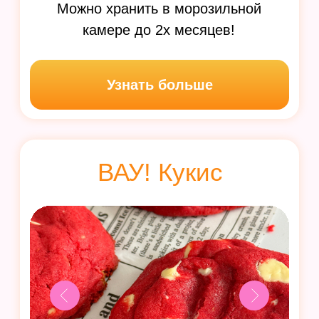
Узнать больше
НеДесерты: меню на
каждый день
20 видов
современной пасхальной
выпечки, подарите теплые эмоции