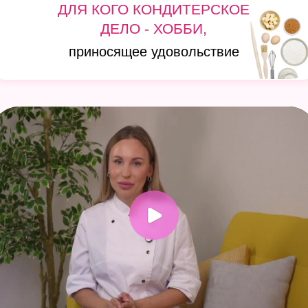
Начинающий
кондитер 2.0
Более 30 десертов
ресторанного
уровня из доступных продуктов
на домашней кухне:
бисквитные торты, капкейки, чизкейки,
меренговые рулеты, муссовые торты,