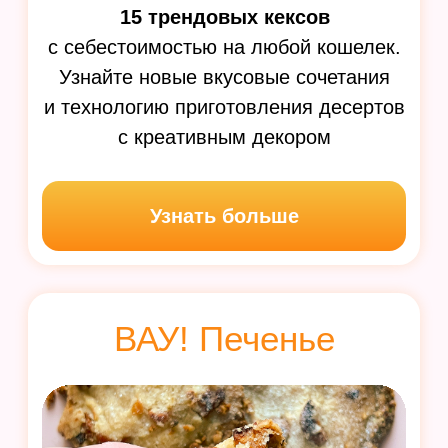
Забудьте о скучных пирогах
и однообразных булочках.
Этот сборник — ваша палочка-
выручалочка, когда хочется
удивить близких и побаловать
себя!
12 видов сладкой выпечки:
синнабоны, плетенки, булочки,
пончики и др. 8 видов несладкой
выпечки: пироги, хачапури, косички,