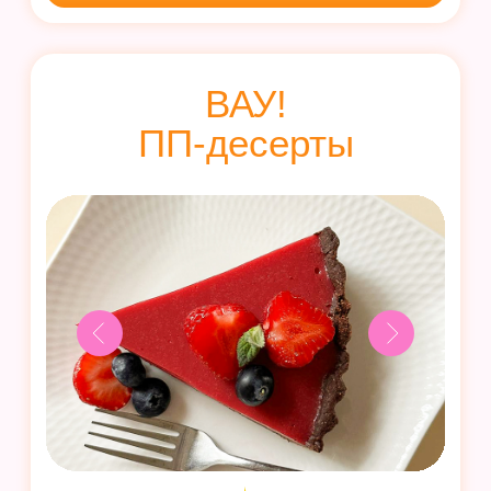
Фирменные торты и десерты
с изюминкой: торты, меренговый
рулет и чизкейк
Пироги для всей семьи: закрытые
и тарт-татен. Мини-десерты:
печенье, пирожные, капкейки.
Порционные десерты: трайфл,
пудинг,
панна кота
Мороженое
Узнать больше
20 летних десертов