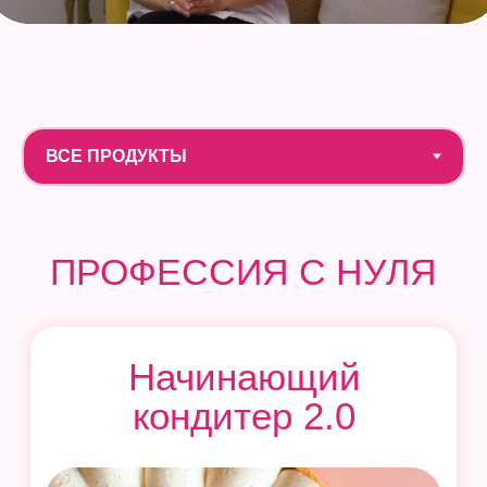
макарон, моти, трайфлы, зефир, тарты,
заварное тесто и др
Узнать больше
ТОРТЫ
Бисквитные
торты