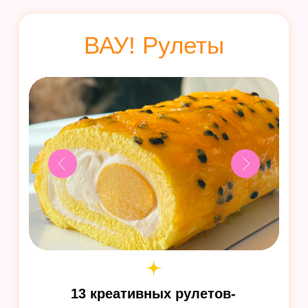
15 вкусов
самого трендового десерта
в мире, 7 видов теста, 9 начинок и 2
формы подачи
Красный бархат, Малиновый брауни,
Карамельный попкорн, Клубничный
чизкейк, Фисташка и другие
Узнать больше
ВАУ! Кексы