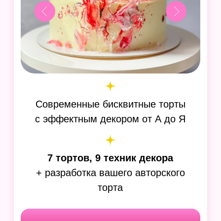
От классики «Ореховый трюфель»
и «Малиновые тропики»
до необычных «Киндер Кантри»
и «Бабл»
Узнать больше
Муссовые десерты