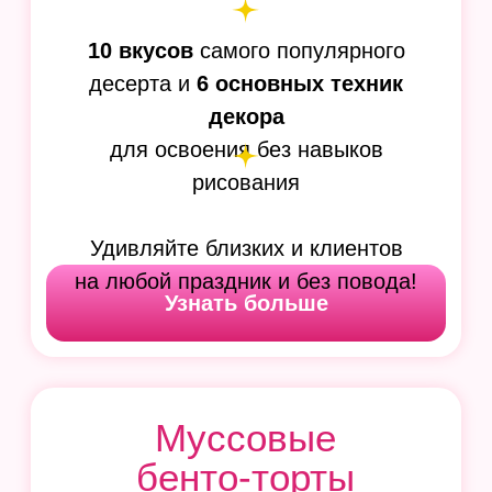
Пошаговые технологии
приготовления
7 уникальных
“Наполеонов”
с необычными вкусами, текстурами
и декором
Узнать больше
ВАУ! ЛИНЕЙКА
ВАУ! Рулеты