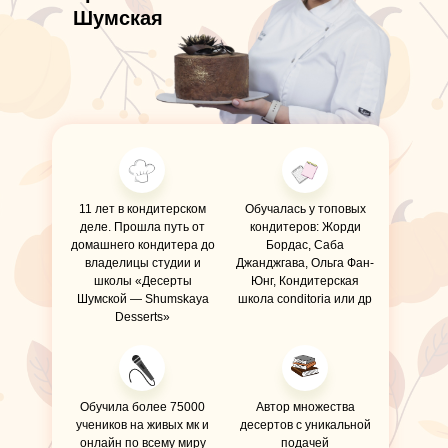
Шумская
11 лет в кондитерском
Обучалась у топовых
деле. Прошла путь от
кондитеров: Жорди
домашнего кондитера до
Бордас, Саба
владелицы студии и
Джанджгава, Ольга Фан-
школы «Десерты
Юнг, Кондитерская
Шумской — Shumskaya
школа conditoria или др
Desserts»
Обучила более 75000
Автор множества
учеников на живых мк и
десертов с уникальной
онлайн по всему миру
подачей