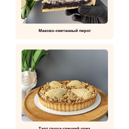
Маково-сметанный пирог
Тарт груша-грецкий орех