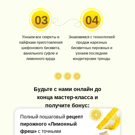
03
04
Узнаем все секреты и
Знакомимся с технологией
лайфхаки приготовления
продаж нарезных
шифонового бисквита,
бисквитных пирожных и
ванильного суфле и
узнаем последние
лимонного курда
кондитерские тренды
Будьте с нами онлайн до
конца мастер-класса и
получите бонус:
Полный пошаговый
рецепт
пирожного «Лимонный
фреш»
с точными