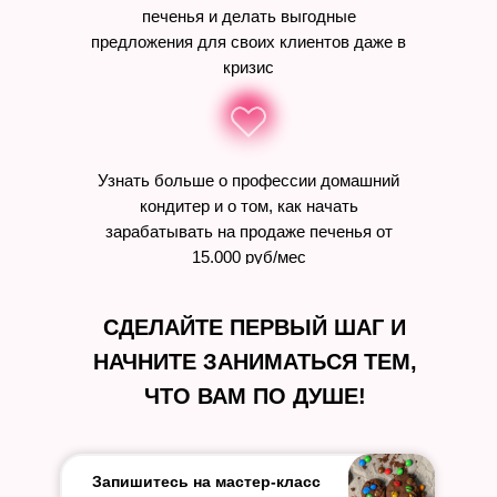
печенья и делать выгодные
предложения для своих клиентов даже в
кризис
Узнать больше о профессии домашний
кондитер и о том, как начать
зарабатывать на продаже печенья от
15.000 руб/мес
СДЕЛАЙТЕ ПЕРВЫЙ ШАГ И
НАЧНИТЕ ЗАНИМАТЬСЯ ТЕМ,
СДЕЛАЙТЕ ПЕРВЫЙ ШАГ И
НАЧНИТЕ ЗАНИМАТЬСЯ ТЕМ,
ЧТО ВАМ ПО ДУШЕ!
ЧТО ВАМ ПО ДУШЕ!
ПРИНЯТЬ УЧАСТИЕ В 12:00
МСК
Запишитесь на мастер-класс