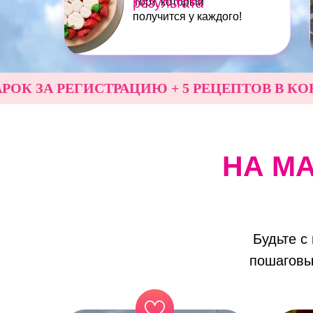
результата
Торт, который
получится у каждого!
А РЕГИСТРАЦИЮ + 5 РЕЦЕПТОВ В КОНЦЕ 
НА М
Будьте с
пошаговы