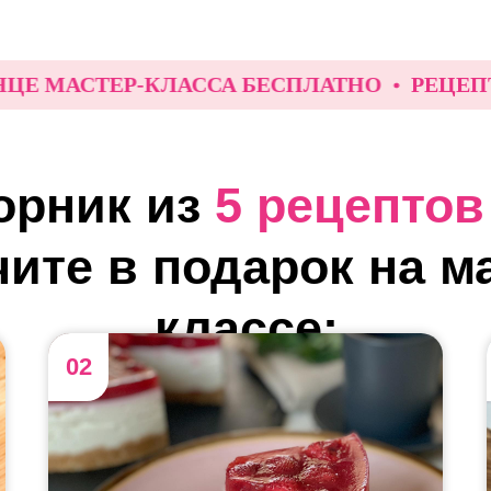
МАСТЕР-КЛАССА БЕСПЛАТНО
РЕЦЕПТ В ПО
орник из
5 рецептов
ите в подарок на м
классе:
02