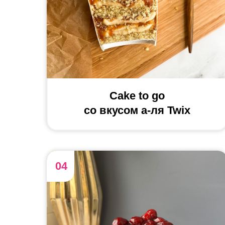
Cake to go
cо вкусом а-ля Twix
04