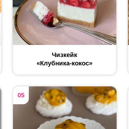
Чизкейк
«Клубника-кокос»
shumskayadesserts
05