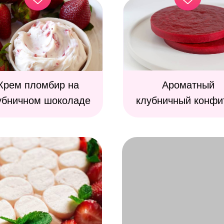
Крем пломбир на
Ароматный
убничном шоколаде
клубничный конфи