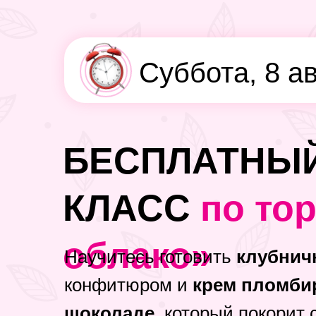
Суббота, 8 а
БЕСПЛАТНЫЙ
КЛАСС
по то
облако»
Научитесь готовить
клубнич
конфитюром и
крем пломби
шоколаде,
который покорит 