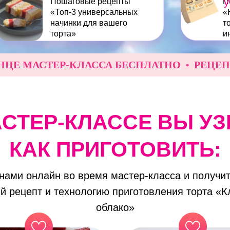
у
Пошаговые рецепты
П
«Топ-3 универсальных
«
начинки для вашего
т
торта»
и
МАСТЕР-КЛАССА БЕСПЛАТНО
РЕЦЕПТ В П
АСТЕР-КЛАССЕ ВЫ УЗ
КАК ПРИГОТОВИТЬ:
 нами онлайн во время мастер-класса и получит
й рецепт и технологию приготовления торта «К
облако»