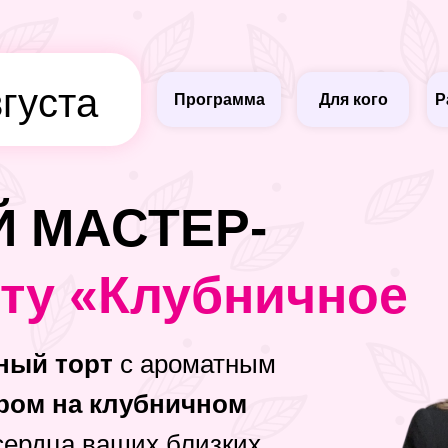
вгуста
Программа
Для кого
Р
 МАСТЕР-
рту «Клубничное
ный торт
с ароматным
ром на клубничном
сердца ваших близких